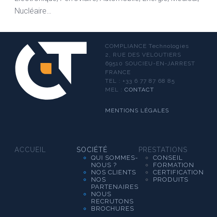
Nucléaire…
COMPLIANCE
Technologies
2, RUE DES VELOUTIERS
69510 SOUCIEU-EN-JARREST
FRANCE
TEL : +33 6 77 87 68 85
MEL :
CONTACT
MENTIONS LÉGALES
ACCUEIL
SOCIÉTÉ
PRESTATIONS
QUI SOMMES-
CONSEIL
NOUS ?
FORMATION
NOS CLIENTS
CERTIFICATION
NOS
PRODUITS
PARTENAIRES
NOUS
RECRUTONS
BROCHURES